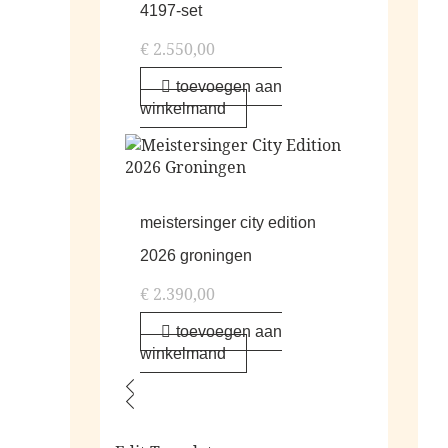
4197-set
€
2.550,00
toevoegen aan
winkelmand
meistersinger city edition
2026 groningen
€
2.390,00
toevoegen aan
winkelmand