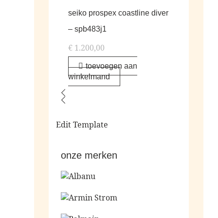
seiko prospex coastline diver
– spb483j1
€
1.200,00
toevoegen aan
winkelmand
Edit Template
onze merken
Ga naar de shop
Ga naar de shop