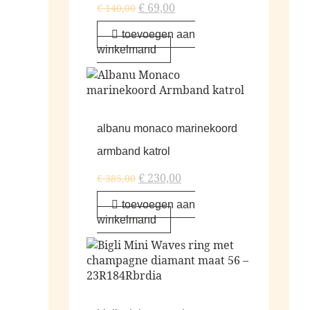
€
69,00
€
140,00
toevoegen aan
winkelmand
albanu monaco marinekoord
armband katrol
€
230,00
€
385,00
toevoegen aan
winkelmand