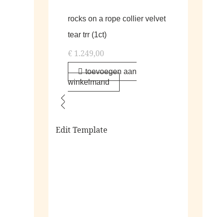
rocks on a rope collier velvet
tear trr (1ct)
€
1.249,00
toevoegen aan
winkelmand
Edit Template
alle living