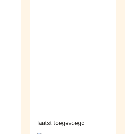
dameshorloges
herenhorloges
laatst toegevoegd