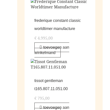
frederique constant classic
worldtimer manufacture
€
4.995,00
toevoegen aan
winkelmand
tissot gentleman
t165.807.11.051.00
€
795,00
toevoegen aan