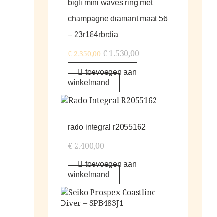
bigli mini waves ring met
champagne diamant maat 56
– 23r184rbrdia
€
1.530,00
€
2.350,00
toevoegen aan
winkelmand
rado integral r2055162
€
2.400,00
toevoegen aan
winkelmand