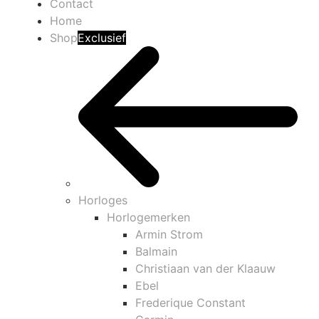
Contact
Home
Shop
Exclusief
Horloges
Horlogemerken
Armin Strom
Balmain
Christiaan van der Klaauw
Ebel
Frederique Constant