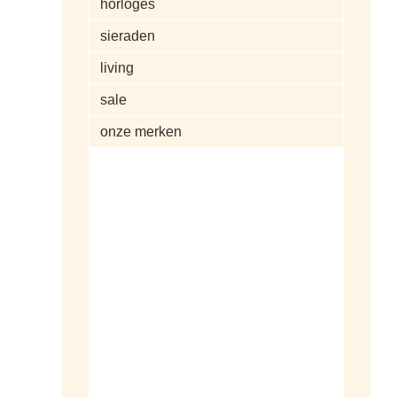
horloges
sieraden
living
sale
onze merken
alle artikelen
dameshorloges