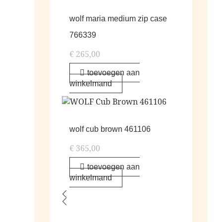
wolf maria medium zip case
766339
€
265,00
toevoegen aan
winkelmand
wolf cub brown 461106
€
365,00
toevoegen aan
winkelmand