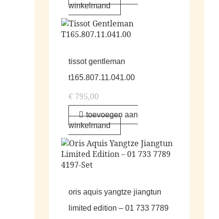
winkelmand
tissot gentleman
t165.807.11.041.00
€
795,00
toevoegen aan
winkelmand
oris aquis yangtze jiangtun
limited edition – 01 733 7789