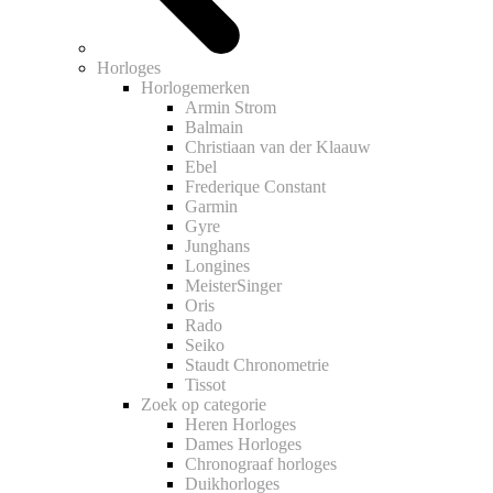
Horloges
Horlogemerken
Armin Strom
Balmain
Christiaan van der Klaauw
Ebel
Frederique Constant
Garmin
Gyre
Junghans
Longines
MeisterSinger
Oris
Rado
Seiko
Staudt Chronometrie
Tissot
Zoek op categorie
Heren Horloges
Dames Horloges
Chronograaf horloges
Duikhorloges