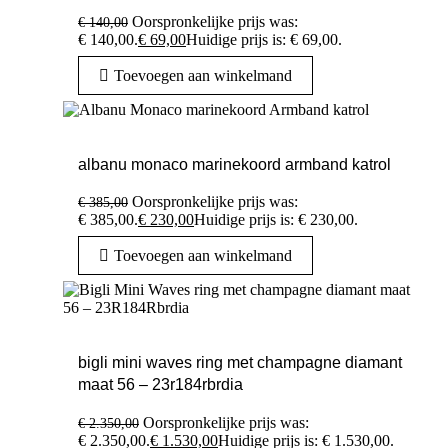
Oorspronkelijke prijs was:
€
140,00
€ 140,00.
€
69,00
Huidige prijs is: € 69,00.
Toevoegen aan winkelmand
albanu monaco marinekoord armband katrol
Oorspronkelijke prijs was:
€
385,00
€ 385,00.
€
230,00
Huidige prijs is: € 230,00.
Toevoegen aan winkelmand
bigli mini waves ring met champagne diamant
maat 56 – 23r184rbrdia
Oorspronkelijke prijs was:
€
2.350,00
€ 2.350,00.
€
1.530,00
Huidige prijs is: € 1.530,00.