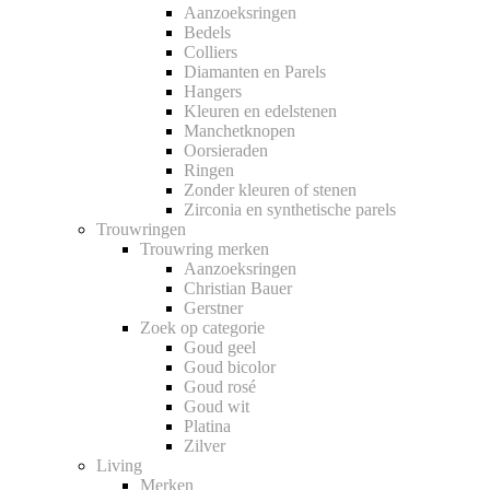
Aanzoeksringen
Bedels
Colliers
Diamanten en Parels
Hangers
Kleuren en edelstenen
Manchetknopen
Oorsieraden
Ringen
Zonder kleuren of stenen
Zirconia en synthetische parels
Trouwringen
Trouwring merken
Aanzoeksringen
Christian Bauer
Gerstner
Zoek op categorie
Goud geel
Goud bicolor
Goud rosé
Goud wit
Platina
Zilver
Living
Merken