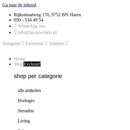
Ga naar de inhoud
Rijksstraatweg 170, 9752 BN Haren
050 - 534 49 54
WhatsApp ons
info@ha-juweliers.nl
Instagram
Facebook
Youtube
Home
Shop
Exclusief
shop per categorie
alle artikelen
Horloges
Sieraden
Living