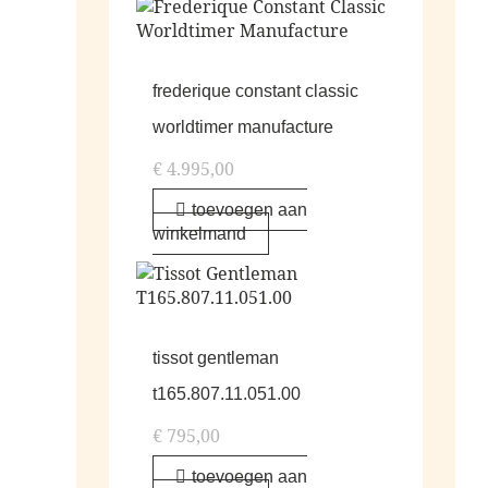
frederique constant classic
worldtimer manufacture
€
4.995,00
toevoegen aan
winkelmand
tissot gentleman
t165.807.11.051.00
€
795,00
toevoegen aan