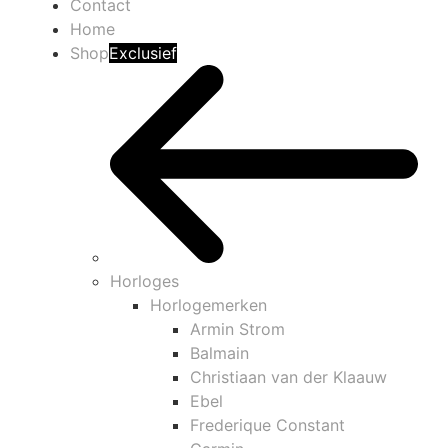
Contact
Home
Shop
Exclusief
Horloges
Horlogemerken
Armin Strom
Balmain
Christiaan van der Klaauw
Ebel
Frederique Constant