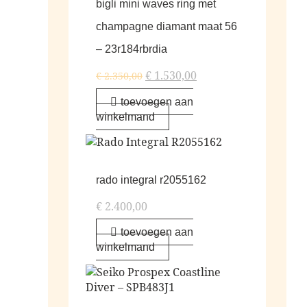
bigli mini waves ring met
champagne diamant maat 56
– 23r184rbrdia
€
1.530,00
€
2.350,00
toevoegen aan
winkelmand
rado integral r2055162
€
2.400,00
toevoegen aan
winkelmand