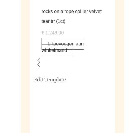
rocks on a rope collier velvet
tear trr (1ct)
€
1.249,00
toevoegen aan
winkelmand
Edit Template
alle living