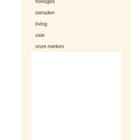
horloges
sieraden
living
sale
onze merken
alle artikelen
dameshorloges