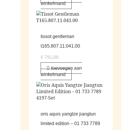
winkelmand
tissot gentleman
t165.807.11.041.00
€
795,00
toevoegen aan
winkelmand
oris aquis yangtze jiangtun
limited edition – 01 733 7789