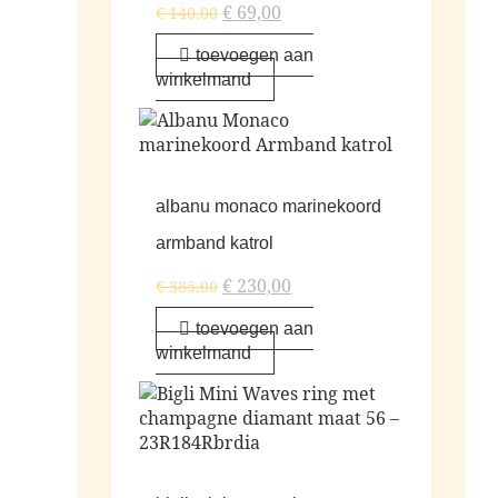
€
69,00
€
140,00
toevoegen aan
winkelmand
albanu monaco marinekoord
armband katrol
€
230,00
€
385,00
toevoegen aan
winkelmand