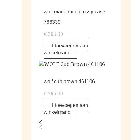
wolf maria medium zip case
766339
€
265,00
toevoegen aan
winkelmand
wolf cub brown 461106
€
365,00
toevoegen aan
winkelmand