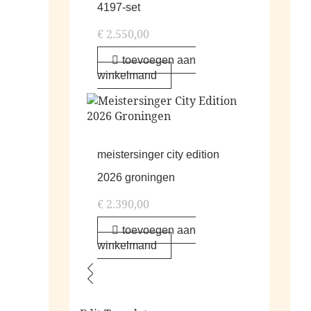
4197-set
€
2.550,00
toevoegen aan
winkelmand
meistersinger city edition
2026 groningen
€
2.390,00
toevoegen aan
winkelmand