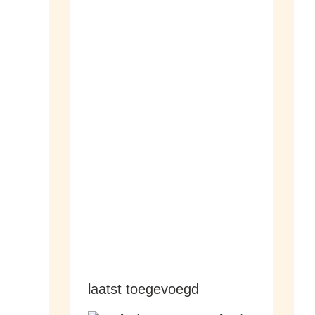
dameshorloges
herenhorloges
laatst toegevoegd