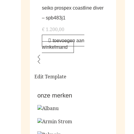
seiko prospex coastline diver
– spb483j1
€
1.200,00
toevoegen aan
winkelmand
Edit Template
onze merken
Ga naar de shop
Ga naar de shop