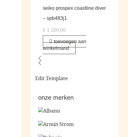
seiko prospex coastline diver
– spb483j1
€
1.200,00
toevoegen aan
winkelmand
Edit Template
onze merken
Ga naar de shop
Ga naar de shop