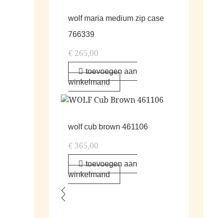
wolf maria medium zip case
766339
€
265,00
toevoegen aan
winkelmand
wolf cub brown 461106
€
365,00
toevoegen aan
winkelmand