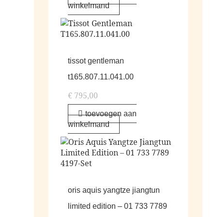
winkelmand
tissot gentleman
t165.807.11.041.00
€
795,00
toevoegen aan
winkelmand
oris aquis yangtze jiangtun
limited edition – 01 733 7789