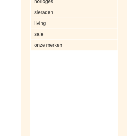
horloges
sieraden
living
sale
onze merken
alle artikelen
dameshorloges