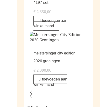
4197-set
€
2.550,00
toevoegen aan
winkelmand
meistersinger city edition
2026 groningen
€
2.390,00
toevoegen aan
winkelmand