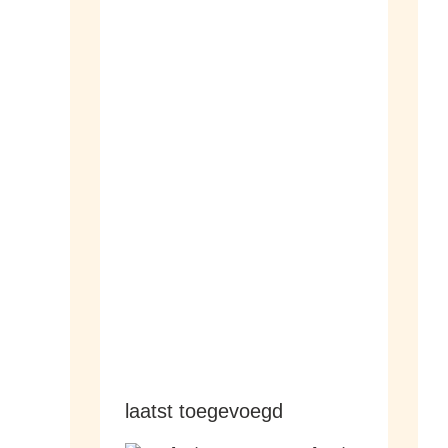
dameshorloges
herenhorloges
laatst toegevoegd