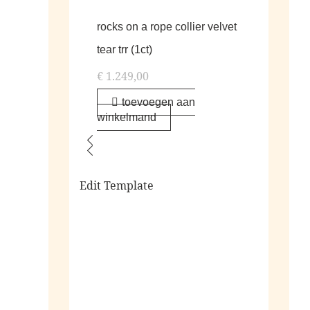
rocks on a rope collier velvet
tear trr (1ct)
€
1.249,00
toevoegen aan
winkelmand
Edit Template
alle living