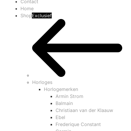
Contact
Home
Shop
Exclusief
Horloges
Horlogemerken
Armin Strom
Balmain
Christiaan van der Klaauw
Ebel
Frederique Constant