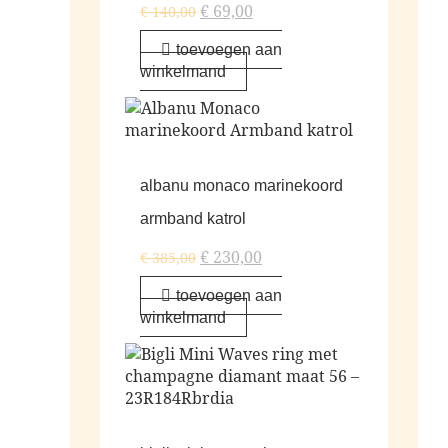
€
69,00
€
140,00
toevoegen aan
winkelmand
albanu monaco marinekoord
armband katrol
€
230,00
€
385,00
toevoegen aan
winkelmand