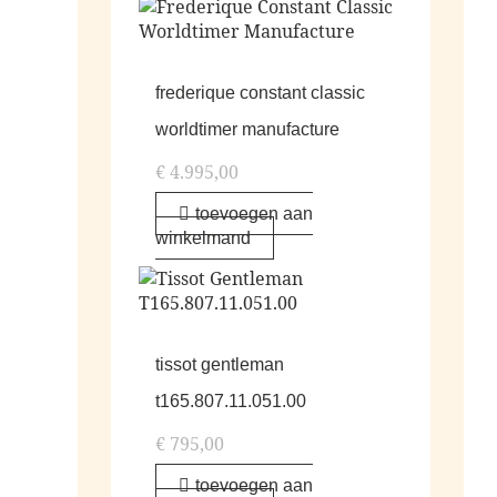
frederique constant classic
worldtimer manufacture
€
4.995,00
toevoegen aan
winkelmand
tissot gentleman
t165.807.11.051.00
€
795,00
toevoegen aan