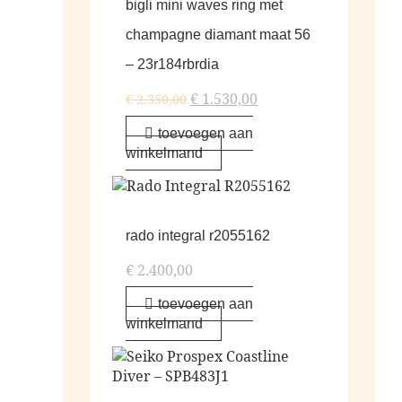
bigli mini waves ring met
champagne diamant maat 56
– 23r184rbrdia
€
1.530,00
€
2.350,00
toevoegen aan
winkelmand
rado integral r2055162
€
2.400,00
toevoegen aan
winkelmand