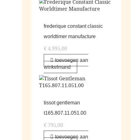
frederique constant classic
worldtimer manufacture
€
4.995,00
toevoegen aan
winkelmand
tissot gentleman
t165.807.11.051.00
€
795,00
toevoegen aan