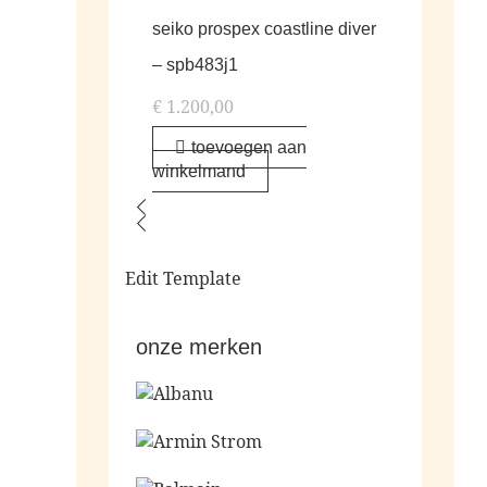
seiko prospex coastline diver
– spb483j1
€
1.200,00
toevoegen aan
winkelmand
Edit Template
onze merken
Ga naar de shop
Ga naar de shop