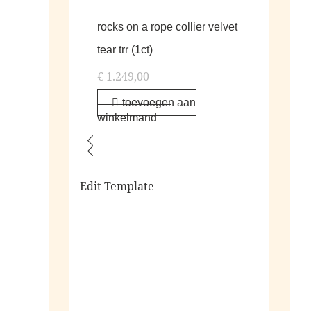
rocks on a rope collier velvet
tear trr (1ct)
€
1.249,00
toevoegen aan
winkelmand
Edit Template
alle living