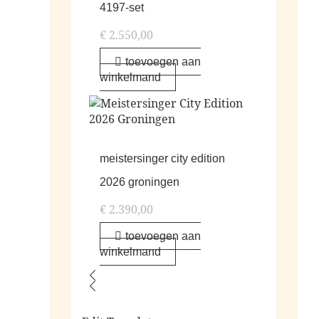
4197-set
€
2.550,00
toevoegen aan
winkelmand
meistersinger city edition
2026 groningen
€
2.390,00
toevoegen aan
winkelmand