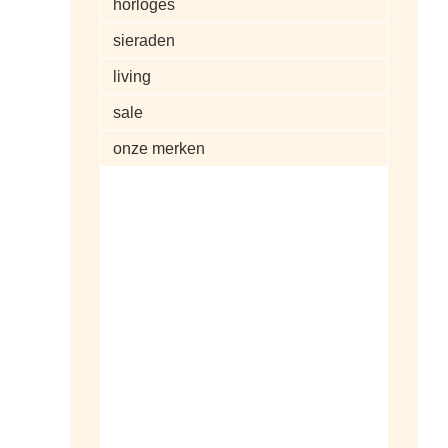
horloges
sieraden
living
sale
onze merken
alle artikelen
dameshorloges