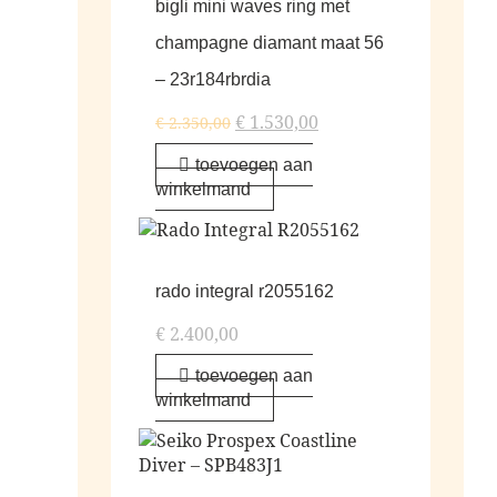
bigli mini waves ring met
champagne diamant maat 56
– 23r184rbrdia
€
1.530,00
€
2.350,00
toevoegen aan
winkelmand
rado integral r2055162
€
2.400,00
toevoegen aan
winkelmand