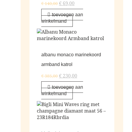
€
69,00
€
140,00
toevoegen aan
winkelmand
albanu monaco marinekoord
armband katrol
€
230,00
€
385,00
toevoegen aan
winkelmand