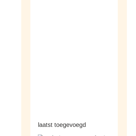
dameshorloges
herenhorloges
laatst toegevoegd