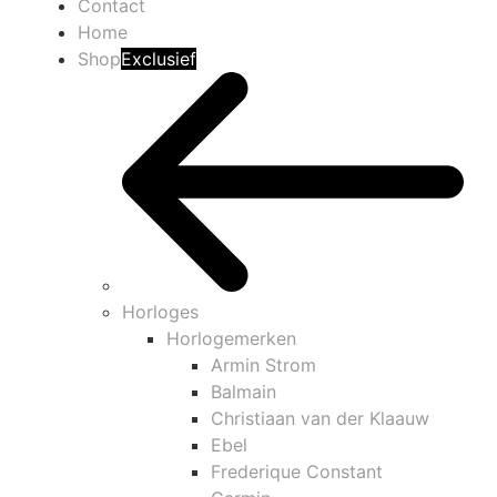
Contact
Home
Shop
Exclusief
Horloges
Horlogemerken
Armin Strom
Balmain
Christiaan van der Klaauw
Ebel
Frederique Constant