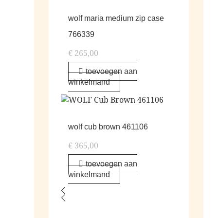
wolf maria medium zip case
766339
€
265,00
toevoegen aan
winkelmand
wolf cub brown 461106
€
365,00
toevoegen aan
winkelmand