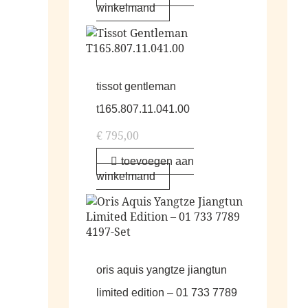
winkelmand
tissot gentleman
t165.807.11.041.00
€
795,00
toevoegen aan
winkelmand
oris aquis yangtze jiangtun
limited edition – 01 733 7789