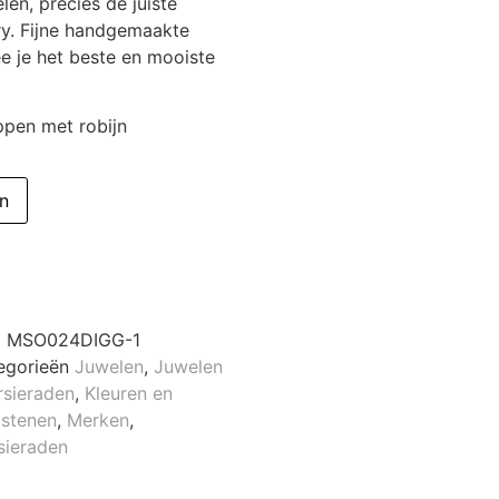
elen, precies de juiste
ry. Fijne handgemaakte
e je het beste en mooiste
ppen met robijn
n
U
MSO024DIGG-1
egorieën
Juwelen
,
Juwelen
rsieraden
,
Kleuren en
lstenen
,
Merken
,
sieraden