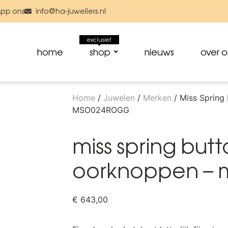
pp ons
info@ha-juweliers.nl
exclusief
home
shop
nieuws
over o
Home
/
Juwelen
/
Merken
/ Miss Spring
MSO024ROGG
miss spring but
oorknoppen – 
€
643,00