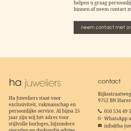
helpen u graag persoonlij
binnen of neem contact m
neem contact met on
contact
Rijksstraatweg
Ha Juweliers staat voor
9752 BN Hare
exclusiviteit, vakmanschap en
persoonlijke service. Al bijna 25
050 534 49 
jaar zijn wij hét adres voor
WhatsApp o
stijlvolle horloges, bijzondere
info@ha-juw
sieraden en deskundig advies.