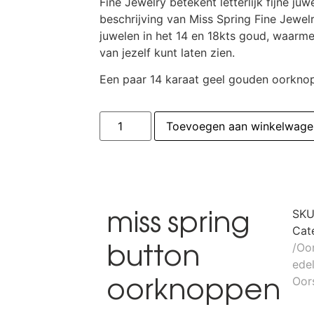
Fine Jewelry betekent letterlijk fijne juw
beschrijving van Miss Spring Fine Jewel
juwelen in het 14 en 18kts goud, waarme
van jezelf kunt laten zien.
Een paar 14 karaat geel gouden oorkno
Toevoegen aan winkelwage
miss spring
SK
Cat
button
/Oo
ede
oorknoppen
Oor