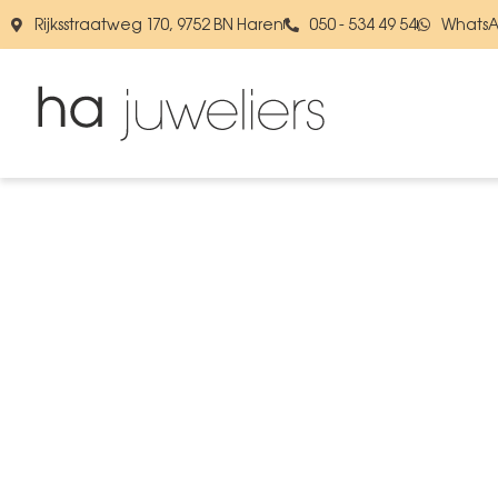
Rijksstraatweg 170, 9752 BN Haren
050 - 534 49 54
WhatsA