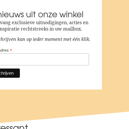
nieuws uit onze winkel
vang exclusieve uitnodigingen, acties en
inspiratie rechtstreeks in uw mailbox.
atsApp met ons
chrijven kan op ieder moment met één klik.
 uw vraag via WhatsApp
*
adres
fo@ha-juweliers.nl
 uw vraag via e-mail
ressant