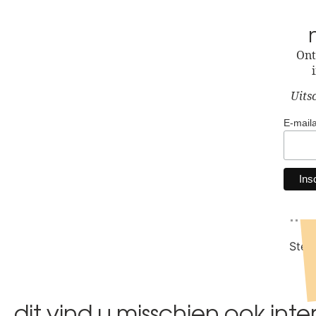
Ont
Wh
Uits
Stel
E-mail
in
Stel
dit vind u misschien ook inte