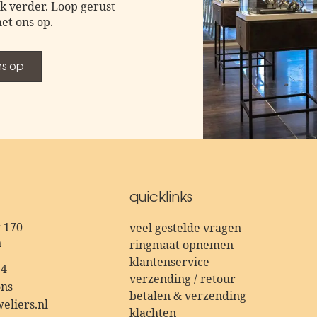
k verder. Loop gerust
et ons op.
s op
quicklinks
 170
veel gestelde vragen
n
ringmaat opnemen
klantenservice
54
verzending / retour
ns
betalen & verzending
eliers.nl
klachten