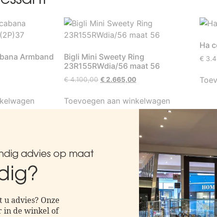
Ha c
abana Armband
Bigli Mini Sweety Ring
€
3.4
23R155RWdia/56 maat 56
Toev
€
4.100,00
€
2.665,00
nkelwagen
Toevoegen aan winkelwagen
undig advies op maat
dig?
t u advies? Onze
 in de winkel of