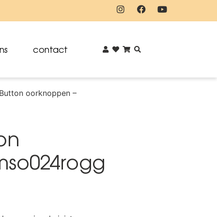
ns
contact
 Button oorknoppen –
ton
mso024rogg