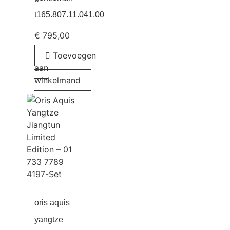
t165.807.11.041.00
€
795,00
Toevoegen
aan
winkelmand
oris aquis
yangtze