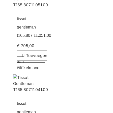
tissot
gentleman
t165.807.11.051.00
€
795,00
Toevoegen
aan
winkelmand
tissot
gentleman