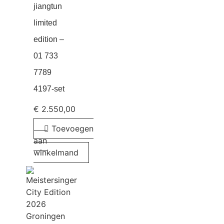
jiangtun
limited
edition –
01 733
7789
4197-set
€
2.550,00
Toevoegen
aan
winkelmand