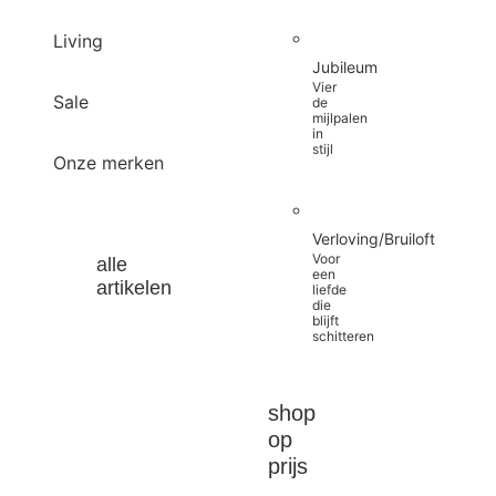
Living
Jubileum
Vier
Sale
de
mijlpalen
in
stijl
Onze merken
Verloving/Bruiloft
Voor
alle
een
artikelen
liefde
die
blijft
schitteren
shop
op
prijs