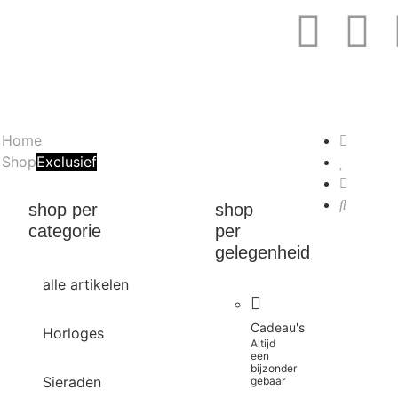
Home
Shop
Exclusief
shop per
shop
categorie
per
gelegenheid
alle artikelen
Cadeau's
Horloges
Altijd
een
bijzonder
Sieraden
gebaar