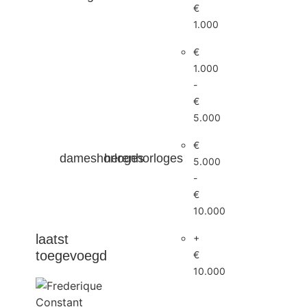
€
1.000
€
1.000
-
€
5.000
€
dameshorloges
herenhorloges
5.000
-
€
10.000
laatst
+
toegevoegd
€
10.000