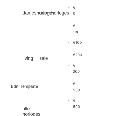
€
dameshorloges
herenhorloges
0
-
€
100
€100
-
€200
living
sale
€
200
-
€
Edit Template
500
€
500
alle
-
horloges