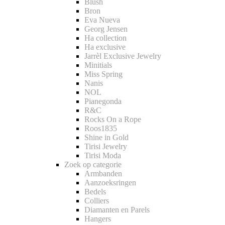
Blush
Bron
Eva Nueva
Georg Jensen
Ha collection
Ha exclusive
Jarrèl Exclusive Jewelry
Minitials
Miss Spring
Nanis
NOL
Pianegonda
R&C
Rocks On a Rope
Roos1835
Shine in Gold
Tirisi Jewelry
Tirisi Moda
Zoek op categorie
Armbanden
Aanzoeksringen
Bedels
Colliers
Diamanten en Parels
Hangers