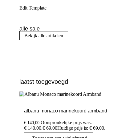
Edit Template
alle sale
Bekijk alle artikelen
laatst toegevoegd
albanu monaco marinekoord armband
Oorspronkelijke prijs was:
€
140,00
€ 140,00.
€
69,00
Huidige prijs is: € 69,00.