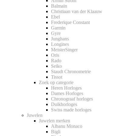
Armin Strom
Balmain
Christiaan van der Klaauw
Ebel
Frederique Constant
Garmin
Gyre
Junghans
Longines
MeisterSinger
Oris
Rado
Seiko
Staudt Chronometrie
Tissot
Zoek op categorie
Heren Horloges
Dames Horloges
Chronograaf horloges
Duikhorloges
Swiss made horloges
Juwelen
Juwelen merken
Albanu Monaco
Bigli