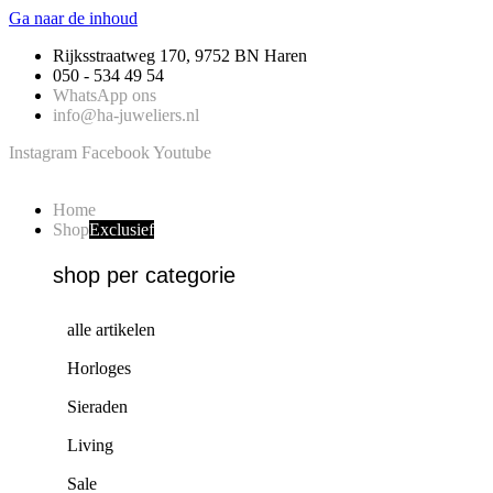
Ga naar de inhoud
Rijksstraatweg 170, 9752 BN Haren
050 - 534 49 54
WhatsApp ons
info@ha-juweliers.nl
Instagram
Facebook
Youtube
Home
Shop
Exclusief
shop per categorie
alle artikelen
Horloges
Sieraden
Living
Sale