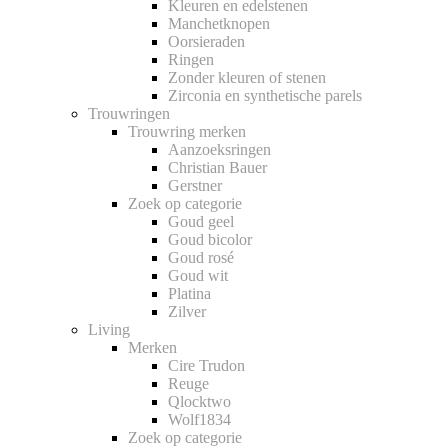
Kleuren en edelstenen
Manchetknopen
Oorsieraden
Ringen
Zonder kleuren of stenen
Zirconia en synthetische parels
Trouwringen
Trouwring merken
Aanzoeksringen
Christian Bauer
Gerstner
Zoek op categorie
Goud geel
Goud bicolor
Goud rosé
Goud wit
Platina
Zilver
Living
Merken
Cire Trudon
Reuge
Qlocktwo
Wolf1834
Zoek op categorie