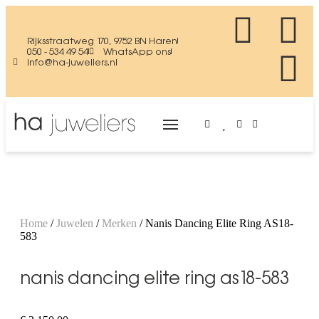
Rijksstraatweg 170, 9752 BN Haren
050 - 534 49 54
WhatsApp ons
info@ha-juweliers.nl
Home
/
Juwelen
/
Merken
/ Nanis Dancing Elite Ring AS18-
583
nanis dancing elite ring as18-583