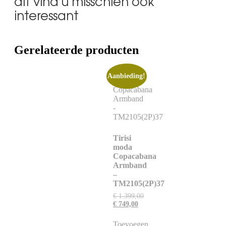
dit vind u misschien ook
interessant
Gerelateerde producten
Aanbieding!
Tirisi
moda
Copacabana
Armband
–
TM2105(2P)37
€
1.399,00
€
749,00
Toevoegen