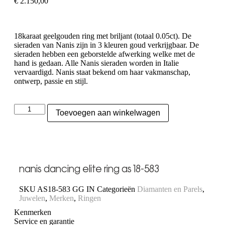
€
2.150,00
18karaat geelgouden ring met briljant (totaal 0.05ct). De
sieraden van Nanis zijn in 3 kleuren goud verkrijgbaar. De
sieraden hebben een geborstelde afwerking welke met de
hand is gedaan. Alle Nanis sieraden worden in Italie
vervaardigd. Nanis staat bekend om haar vakmanschap,
ontwerp, passie en stijl.
Toevoegen aan winkelwagen
nanis dancing elite ring as18-583
SKU
AS18-583 GG IN
Categorieën
Diamanten en Parels
,
Juwelen
,
Merken
,
Ringen
Kenmerken
Service en garantie