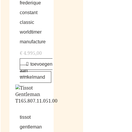
frederique
constant
classic
worldtimer
manufacture
€
4.995,00
toevoegen
aan
winkelmand
tissot
gentleman