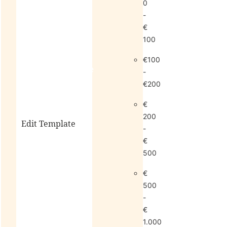
0
-
€
100
€100
living
sale
-
€200
€
200
Edit Template
-
€
500
alle
€
horloges
500
-
€
1.000