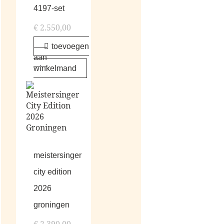
4197-set
€
2.550,00
toevoegen
aan
winkelmand
meistersinger
city edition
2026
groningen