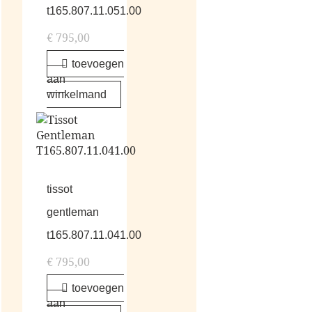
t165.807.11.051.00
€
795,00
toevoegen
aan
winkelmand
tissot
gentleman
t165.807.11.041.00
€
795,00
toevoegen
aan