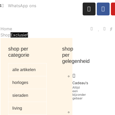
4
WhatsApp ons
Home
Shop
Exclusief
shop per
shop
categorie
per
gelegenheid
alle artikelen
horloges
Cadeau's
Altijd
een
bijzonder
sieraden
gebaar
living