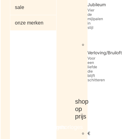
Jubileum
sale
Vier
de
mijlpalen
onze merken
in
stijl
alle
Verloving/Bruiloft
artikelen
Voor
een
liefde
die
blijft
schitteren
shop
op
prijs
dameshorloges
herenhorloges
€