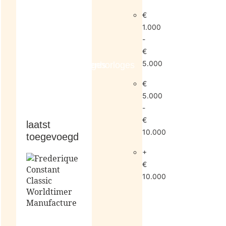
€
1.000
-
€
5.000
dameshorloges
herenhorloges
€
5.000
-
€
laatst
10.000
toegevoegd
+
€
10.000