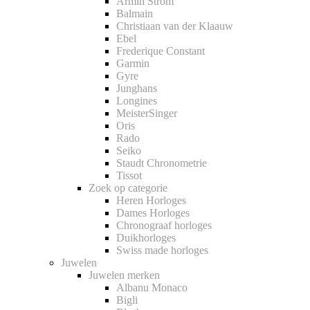
Armin Strom
Balmain
Christiaan van der Klaauw
Ebel
Frederique Constant
Garmin
Gyre
Junghans
Longines
MeisterSinger
Oris
Rado
Seiko
Staudt Chronometrie
Tissot
Zoek op categorie
Heren Horloges
Dames Horloges
Chronograaf horloges
Duikhorloges
Swiss made horloges
Juwelen
Juwelen merken
Albanu Monaco
Bigli