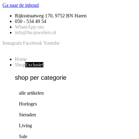
Ga naar de inhoud
Rijksstraatweg 170, 9752 BN Haren
050 - 534 49 54
WhatsApp ons
info@ha-juweliers.nl
Instagram
Facebook
Youtube
Home
Shop
Exclusief
shop per categorie
alle artikelen
Horloges
Sieraden
Living
Sale