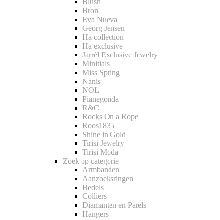
Blush
Bron
Eva Nueva
Georg Jensen
Ha collection
Ha exclusive
Jarrèl Exclusive Jewelry
Minitials
Miss Spring
Nanis
NOL
Pianegonda
R&C
Rocks On a Rope
Roos1835
Shine in Gold
Tirisi Jewelry
Tirisi Moda
Zoek op categorie
Armbanden
Aanzoeksringen
Bedels
Colliers
Diamanten en Parels
Hangers