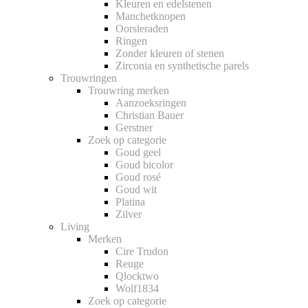
Kleuren en edelstenen
Manchetknopen
Oorsieraden
Ringen
Zonder kleuren of stenen
Zirconia en synthetische parels
Trouwringen
Trouwring merken
Aanzoeksringen
Christian Bauer
Gerstner
Zoek op categorie
Goud geel
Goud bicolor
Goud rosé
Goud wit
Platina
Zilver
Living
Merken
Cire Trudon
Reuge
Qlocktwo
Wolf1834
Zoek op categorie