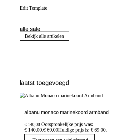
Edit Template
alle sale
Bekijk alle artikelen
laatst toegevoegd
albanu monaco marinekoord armband
Oorspronkelijke prijs was:
€
140,00
€ 140,00.
€
69,00
Huidige prijs is: € 69,00.