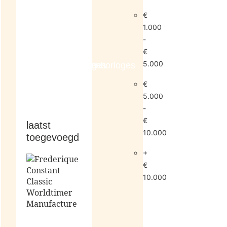
€
1.000
-
€
5.000
dameshorloges
herenhorloges
€
5.000
-
€
laatst
10.000
toegevoegd
+
€
10.000