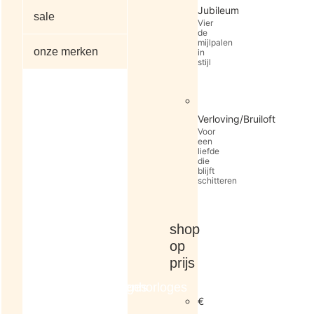
Jubileum
sale
Vier
de
mijlpalen
onze merken
in
stijl
alle
Verloving/Bruiloft
artikelen
Voor
een
liefde
die
blijft
schitteren
shop
op
prijs
dameshorloges
herenhorloges
€