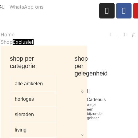
4
WhatsApp ons
Home
Shop
Exclusief
shop per
shop
categorie
per
gelegenheid
alle artikelen
horloges
Cadeau's
Altijd
een
bijzonder
sieraden
gebaar
living