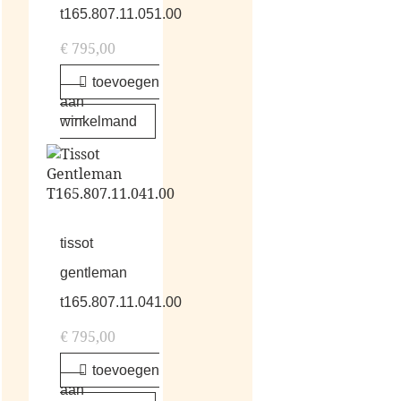
t165.807.11.051.00
€
795,00
toevoegen
aan
winkelmand
tissot
gentleman
t165.807.11.041.00
€
795,00
toevoegen
aan