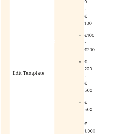
0
-
€
100
€100
living
sale
-
€200
€
200
Edit Template
-
€
500
alle
€
horloges
500
-
€
1.000