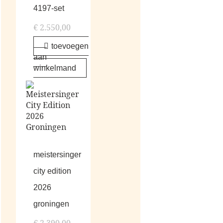
4197-set
€
2.550,00
toevoegen
aan
winkelmand
meistersinger
city edition
2026
groningen