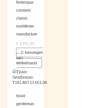
frederique
constant
classic
worldtimer
manufacture
€
4.995,00
toevoegen
aan
winkelmand
tissot
gentleman