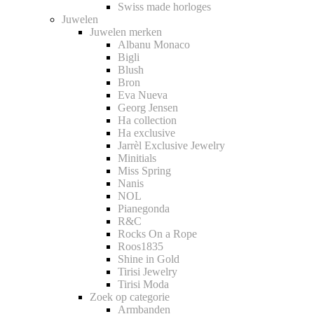
Swiss made horloges
Juwelen
Juwelen merken
Albanu Monaco
Bigli
Blush
Bron
Eva Nueva
Georg Jensen
Ha collection
Ha exclusive
Jarrèl Exclusive Jewelry
Minitials
Miss Spring
Nanis
NOL
Pianegonda
R&C
Rocks On a Rope
Roos1835
Shine in Gold
Tirisi Jewelry
Tirisi Moda
Zoek op categorie
Armbanden