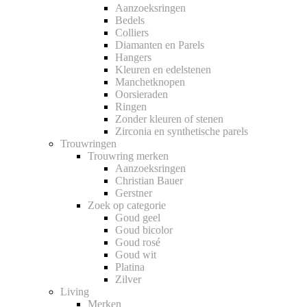
Aanzoeksringen
Bedels
Colliers
Diamanten en Parels
Hangers
Kleuren en edelstenen
Manchetknopen
Oorsieraden
Ringen
Zonder kleuren of stenen
Zirconia en synthetische parels
Trouwringen
Trouwring merken
Aanzoeksringen
Christian Bauer
Gerstner
Zoek op categorie
Goud geel
Goud bicolor
Goud rosé
Goud wit
Platina
Zilver
Living
Merken