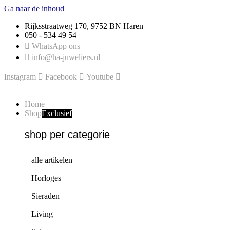
Ga naar de inhoud
Rijksstraatweg 170, 9752 BN Haren
050 - 534 49 54
WhatsApp ons
info@ha-juweliers.nl
Instagram
Facebook
Youtube
Home
Shop
Exclusief
shop per categorie
alle artikelen
Horloges
Sieraden
Living