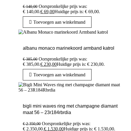
Oorspronkelijke prijs was:
€
140,00
€ 140,00.
€
69,00
Huidige prijs is: € 69,00.
Toevoegen aan winkelmand
albanu monaco marinekoord armband katrol
Oorspronkelijke prijs was:
€
385,00
€ 385,00.
€
230,00
Huidige prijs is: € 230,00.
Toevoegen aan winkelmand
bigli mini waves ring met champagne diamant
maat 56 – 23r184rbrdia
Oorspronkelijke prijs was:
€
2.350,00
€ 2.350,00.
€
1.530,00
Huidige prijs is: € 1.530,00.