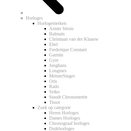
Horloges
Horlogemerken
Armin Strom
Balmain
Christiaan van der Klaauw
Ebel
Frederique Constant
Garmin
Gyre
Junghans
Longines
MeisterSinger
Oris
Rado
Seiko
Staudt Chronometrie
Tissot
Zoek op categorie
Heren Horloges
Dames Horloges
Chronograaf horloges
Duikhorloges