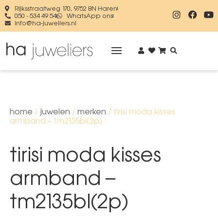
Rijksstraatweg 170, 9752 BN Haren
050 - 534 49 54
WhatsApp ons
info@ha-juweliers.nl
home
/
juwelen
/
merken
/ tirisi moda kisses
armband – tm2135bl(2p)
tirisi moda kisses
armband –
tm2135bl(2p)