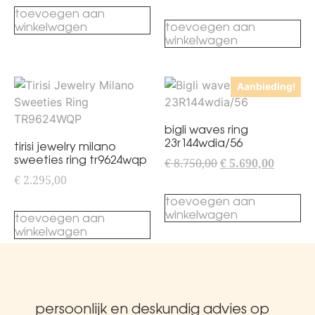
toevoegen aan
winkelwagen
toevoegen aan
winkelwagen
Aanbieding!
bigli waves ring
23r144wdia/56
tirisi jewelry milano
sweeties ring tr9624wqp
€
8.750,00
€
5.690,00
€
2.295,00
toevoegen aan
winkelwagen
toevoegen aan
winkelwagen
persoonlijk en deskundig advies op