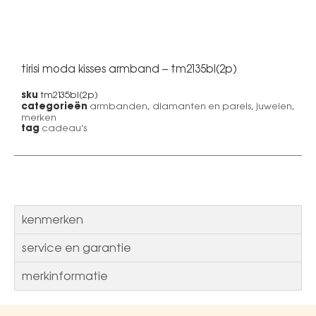
tirisi moda kisses armband – tm2135bl(2p)
tm2135bl(2p)
sku
armbanden
,
diamanten en parels
,
juwelen
,
categorieën
merken
cadeau's
tag
kenmerken
service en garantie
merkinformatie