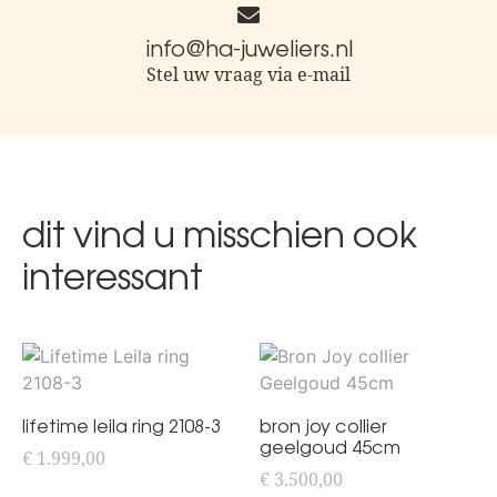
info@ha-juweliers.nl
Stel uw vraag via e-mail
dit vind u misschien ook
interessant
lifetime leila ring 2108-3
bron joy collier
geelgoud 45cm
€
1.999,00
€
3.500,00