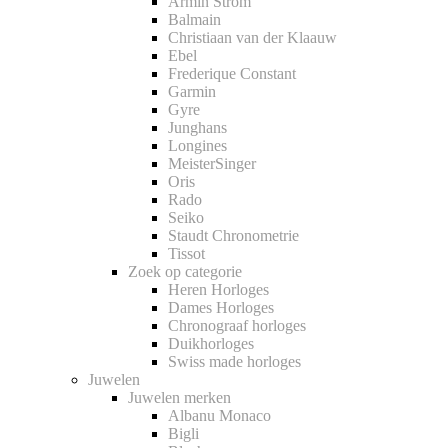
Armin Strom
Balmain
Christiaan van der Klaauw
Ebel
Frederique Constant
Garmin
Gyre
Junghans
Longines
MeisterSinger
Oris
Rado
Seiko
Staudt Chronometrie
Tissot
Zoek op categorie
Heren Horloges
Dames Horloges
Chronograaf horloges
Duikhorloges
Swiss made horloges
Juwelen
Juwelen merken
Albanu Monaco
Bigli