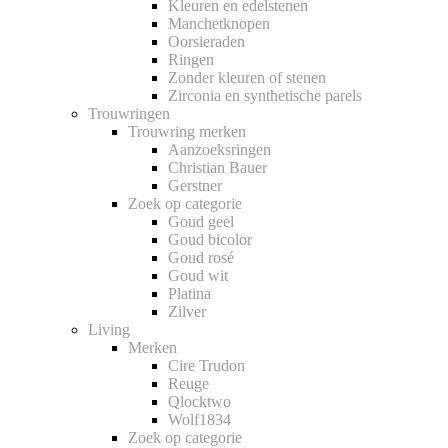
Kleuren en edelstenen
Manchetknopen
Oorsieraden
Ringen
Zonder kleuren of stenen
Zirconia en synthetische parels
Trouwringen
Trouwring merken
Aanzoeksringen
Christian Bauer
Gerstner
Zoek op categorie
Goud geel
Goud bicolor
Goud rosé
Goud wit
Platina
Zilver
Living
Merken
Cire Trudon
Reuge
Qlocktwo
Wolf1834
Zoek op categorie