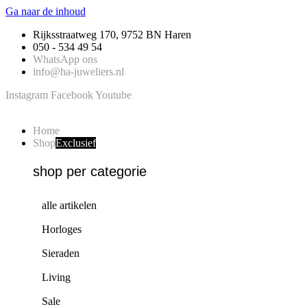
Ga naar de inhoud
Rijksstraatweg 170, 9752 BN Haren
050 - 534 49 54
WhatsApp ons
info@ha-juweliers.nl
Instagram
Facebook
Youtube
Home
Shop
Exclusief
shop per categorie
alle artikelen
Horloges
Sieraden
Living
Sale