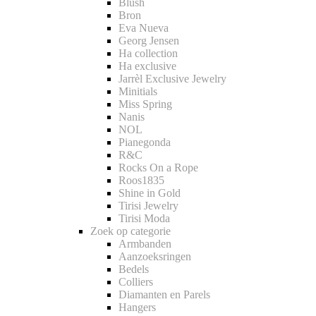
Blush
Bron
Eva Nueva
Georg Jensen
Ha collection
Ha exclusive
Jarrèl Exclusive Jewelry
Minitials
Miss Spring
Nanis
NOL
Pianegonda
R&C
Rocks On a Rope
Roos1835
Shine in Gold
Tirisi Jewelry
Tirisi Moda
Zoek op categorie
Armbanden
Aanzoeksringen
Bedels
Colliers
Diamanten en Parels
Hangers