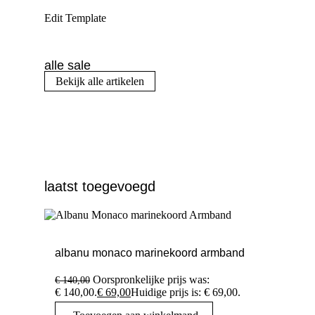
Edit Template
alle sale
Bekijk alle artikelen
laatst toegevoegd
albanu monaco marinekoord armband
Oorspronkelijke prijs was:
€
140,00
€ 140,00.
€
69,00
Huidige prijs is: € 69,00.