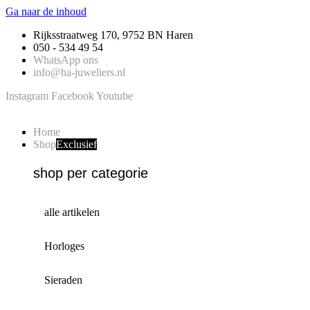
Ga naar de inhoud
Rijksstraatweg 170, 9752 BN Haren
050 - 534 49 54
WhatsApp ons
info@ha-juweliers.nl
Instagram
Facebook
Youtube
Home
Shop
Exclusief
shop per categorie
alle artikelen
Horloges
Sieraden