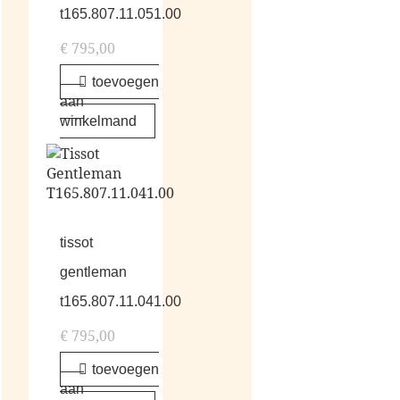
t165.807.11.051.00
€
795,00
toevoegen
aan
winkelmand
tissot
gentleman
t165.807.11.041.00
€
795,00
toevoegen
aan