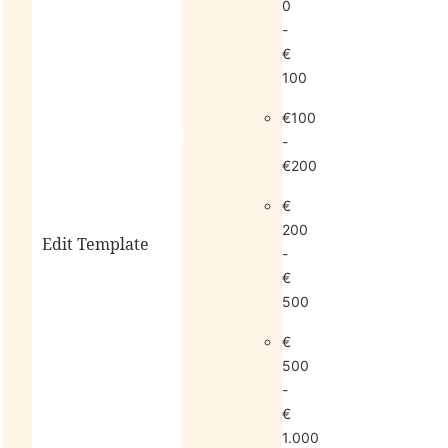
0
-
€
100
€100
living
sale
-
€200
€
200
Edit Template
-
€
500
alle
€
horloges
500
-
€
1.000