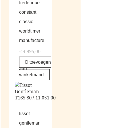
frederique
constant
classic
worldtimer
manufacture
€
4.995,00
toevoegen
aan
winkelmand
tissot
gentleman