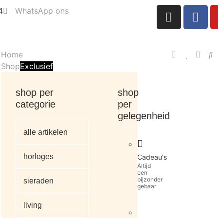
4
WhatsApp ons
Home
Shop
Exclusief
shop per
shop
categorie
per
gelegenheid
alle artikelen
horloges
Cadeau's
Altijd
een
bijzonder
sieraden
gebaar
living