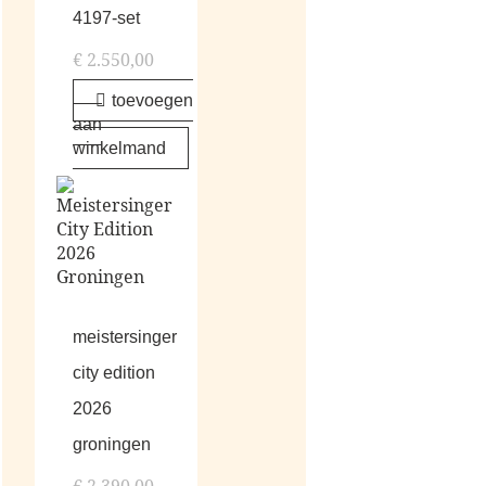
4197-set
€
2.550,00
toevoegen
aan
winkelmand
meistersinger
city edition
2026
groningen