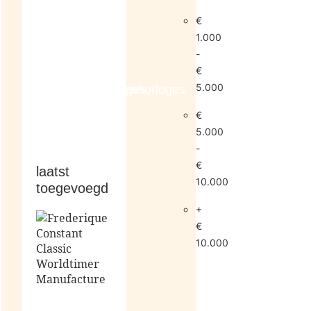
€
1.000
-
€
5.000
dameshorloges
herenhorloges
€
5.000
-
€
laatst
10.000
toegevoegd
+
€
10.000