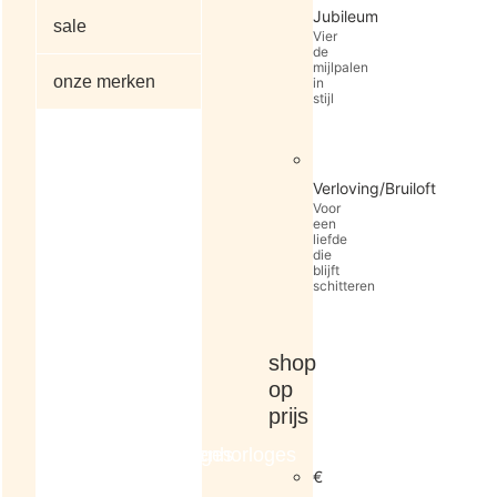
Jubileum
sale
Vier
de
mijlpalen
onze merken
in
stijl
alle
Verloving/Bruiloft
artikelen
Voor
een
liefde
die
blijft
schitteren
shop
op
prijs
dameshorloges
herenhorloges
€