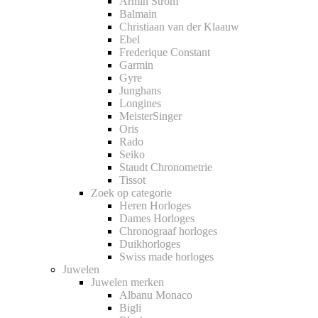
Armin Strom
Balmain
Christiaan van der Klaauw
Ebel
Frederique Constant
Garmin
Gyre
Junghans
Longines
MeisterSinger
Oris
Rado
Seiko
Staudt Chronometrie
Tissot
Zoek op categorie
Heren Horloges
Dames Horloges
Chronograaf horloges
Duikhorloges
Swiss made horloges
Juwelen
Juwelen merken
Albanu Monaco
Bigli