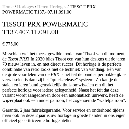
Home
/
Horloges
/
Heren Horloges
/ TISSOT PRX
POWERMATIC T137.407.11.091.00
TISSOT PRX POWERMATIC
T137.407.11.091.00
€
775,00
Misschien wel het meest gewilde model van
Tissot
van dit moment,
de
Tissot PRX
! In 2020 blies Tissot een van hun designs uit de jaren
70 nieuw leven in, en met direct succes. Dit horloge is de perfecte
combinatie van retro looks met de techniek van vandaag. Eén van
de grote voordelen van de
PRX
is het feit de band supermakkelijk te
verwisselen is dankzij het “quick-release” systeem. Zo kan je de
stalen en leren band gemakkelijk thuis omwisselen om dit het
perfecte horloge voor iedere gelegenheid. Naast het feit dat deze
variant wordt aangedreven door een automatisch uurwerk, heeft de
wijzerplaat ook een ander patroon, het zogenoemde “wafelpatroon”.
Garantie, 2 jaar fabrieksgarantie. Voor service en onderhoud tijdens
maar ook na deze 2 jaar is uw horloge in goede handen in ons eigen
officieel gecertificeerde horloge atelier.