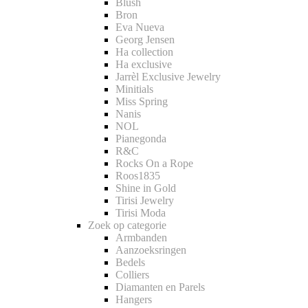
Blush
Bron
Eva Nueva
Georg Jensen
Ha collection
Ha exclusive
Jarrèl Exclusive Jewelry
Minitials
Miss Spring
Nanis
NOL
Pianegonda
R&C
Rocks On a Rope
Roos1835
Shine in Gold
Tirisi Jewelry
Tirisi Moda
Zoek op categorie
Armbanden
Aanzoeksringen
Bedels
Colliers
Diamanten en Parels
Hangers