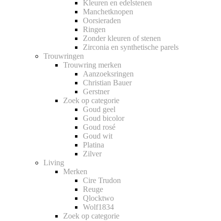
Kleuren en edelstenen
Manchetknopen
Oorsieraden
Ringen
Zonder kleuren of stenen
Zirconia en synthetische parels
Trouwringen
Trouwring merken
Aanzoeksringen
Christian Bauer
Gerstner
Zoek op categorie
Goud geel
Goud bicolor
Goud rosé
Goud wit
Platina
Zilver
Living
Merken
Cire Trudon
Reuge
Qlocktwo
Wolf1834
Zoek op categorie