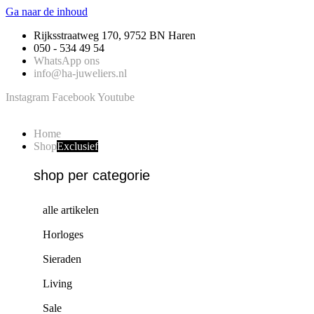
Ga naar de inhoud
Rijksstraatweg 170, 9752 BN Haren
050 - 534 49 54
WhatsApp ons
info@ha-juweliers.nl
Instagram
Facebook
Youtube
Home
Shop
Exclusief
shop per categorie
alle artikelen
Horloges
Sieraden
Living
Sale