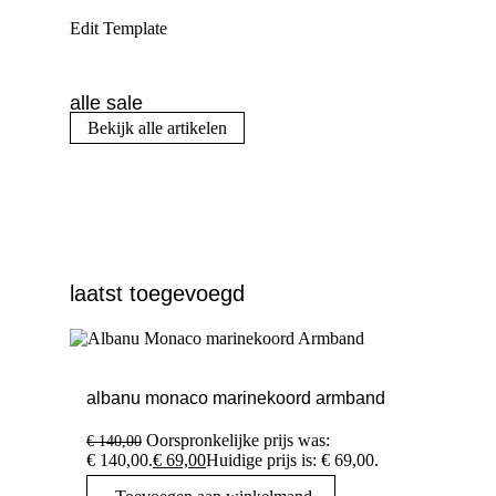
Edit Template
alle sale
Bekijk alle artikelen
laatst toegevoegd
albanu monaco marinekoord armband
Oorspronkelijke prijs was:
€
140,00
€ 140,00.
€
69,00
Huidige prijs is: € 69,00.