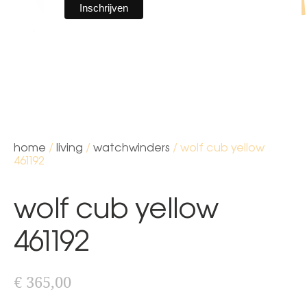
home
/
living
/
watchwinders
/ wolf cub yellow
461192
wolf cub yellow
461192
€
365,00