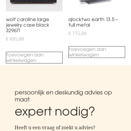
wolf caroline large
qlocktwo earth 13.5 –
jewelry case black
full metal
329671
€
775,00
€
695,00
toevoegen aan
toevoegen aan
winkelwagen
winkelwagen
persoonlijk en deskundig advies op
maat
expert nodig?
Heeft u een vraag of zoekt u advies?