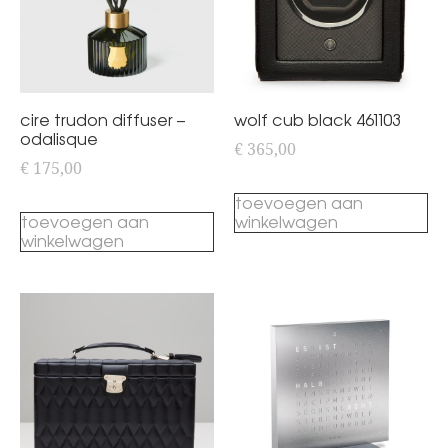
cire trudon diffuser –
wolf cub black 461103
odalisque
€
365,00
€
175,00
toevoegen aan
toevoegen aan
winkelwagen
winkelwagen