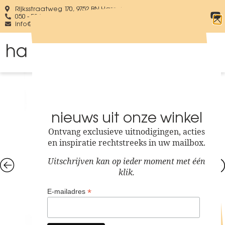
Rijksstraatweg 170, 9752 BN Haren
050 - 534 49 54
WhatsApp ons
info@ha-juweliers.nl
nieuws uit onze winkel
Ontvang exclusieve uitnodigingen, acties
en inspiratie rechtstreeks in uw mailbox.
Uitschrijven kan op ieder moment met één
klik.
*
E-mailadres