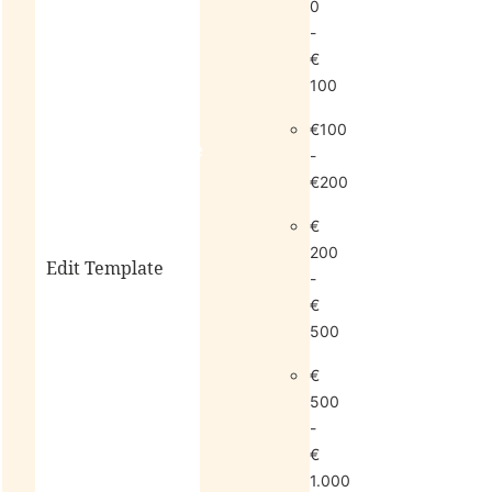
0
-
€
100
€100
living
sale
-
€200
€
200
Edit Template
-
€
500
alle
€
horloges
500
-
€
1.000