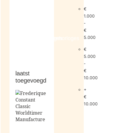
€
1.000
-
€
5.000
dameshorloges
herenhorloges
€
5.000
-
€
laatst
10.000
toegevoegd
+
€
10.000