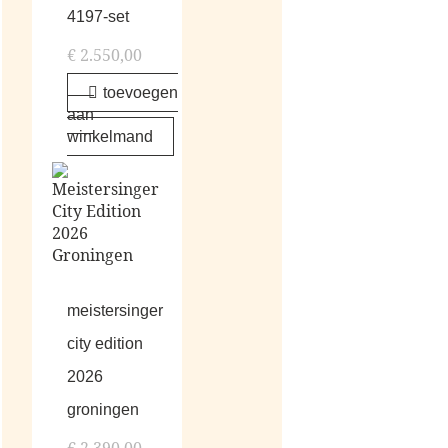
4197-set
€
2.550,00
toevoegen
aan
winkelmand
meistersinger
city edition
2026
groningen