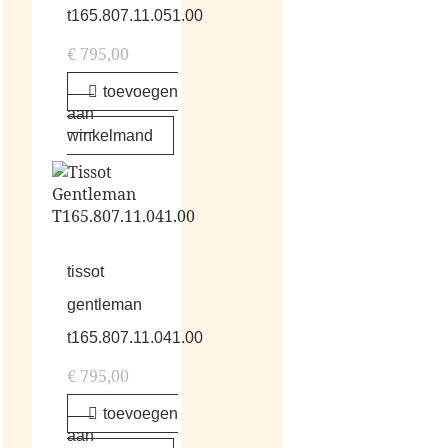
t165.807.11.051.00
€
795,00
toevoegen
aan
winkelmand
tissot
gentleman
t165.807.11.041.00
€
795,00
toevoegen
aan