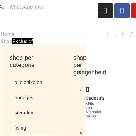
4
WhatsApp ons
Home
Shop
Exclusief
shop per
shop
categorie
per
gelegenheid
alle artikelen
horloges
Cadeau's
Altijd
een
bijzonder
sieraden
gebaar
living