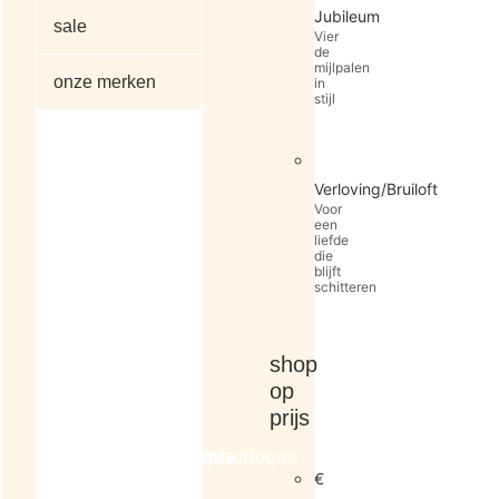
Jubileum
sale
Vier
de
mijlpalen
onze merken
in
stijl
alle
Verloving/Bruiloft
artikelen
Voor
een
liefde
die
blijft
schitteren
shop
op
prijs
dameshorloges
herenhorloges
€