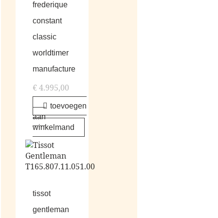
frederique
constant
classic
worldtimer
manufacture
€
4.995,00
toevoegen
aan
winkelmand
tissot
gentleman